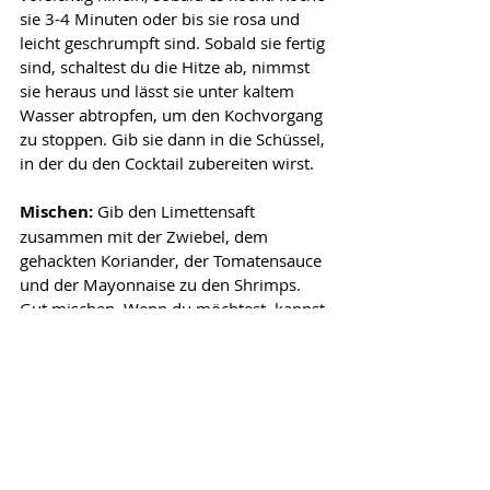
sie 3-4 Minuten oder bis sie rosa und 
leicht geschrumpft sind. Sobald sie fertig 
sind, schaltest du die Hitze ab, nimmst 
sie heraus und lässt sie unter kaltem 
Wasser abtropfen, um den Kochvorgang 
zu stoppen. Gib sie dann in die Schüssel, 
in der du den Cocktail zubereiten wirst.
Mischen:
 Gib den Limettensaft 
zusammen mit der Zwiebel, dem 
gehackten Koriander, der Tomatensauce 
und der Mayonnaise zu den Shrimps. 
Gut mischen. Wenn du möchtest, kannst 
du einen Hauch Sojasauce hinzufügen 
(optional), wie es in einigen Restaurants 
der Alameda Gallery üblich ist. Gib eine 
Prise Pfeffer hinzu, rühre um und 
schmecke die Mischung ab. Passe den 
Geschmack an, indem du bei Bedarf 
mehr Salz oder Zitrone hinzufügst. Denk 