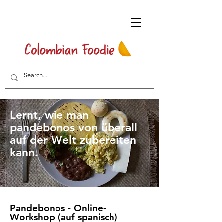
Lernt, wie man
pandebonos von überall
auf der Welt zubereiten
kann.
Pandebonos - Online-
Workshop (auf spanisch)